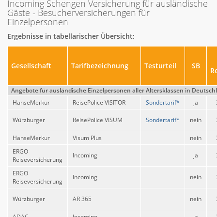
Incoming Schengen Versicherung für ausländische
Gäste - Besucherversicherungen für
Einzelpersonen
Ergebnisse in tabellarischer Übersicht:
Gesellschaft
Tarifbezeichnung
Testurteil
SB
R
Angebote für ausländische Einzelpersonen aller Altersklassen in Deutsc
HanseMerkur
ReisePolice VISITOR
Sondertarif*
ja
Würzburger
ReisePolice VISUM
Sondertarif*
nein
HanseMerkur
Visum Plus
nein
ERGO
Incoming
ja
Reiseversicherung
ERGO
Incoming
nein
Reiseversicherung
Würzburger
AR 365
nein
ADAC
Incoming
ja