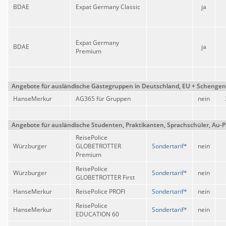
BDAE
Expat Germany Classic
ja
Expat Germany
BDAE
ja
Premium
Angebote für ausländische Gästegruppen
in Deutschland, EU + Schengen
HanseMerkur
AG365 für Gruppen
nein
Angebote für ausländische Studenten, Praktikanten, Sprachschüler, Au-Pa
ReisePolice
Würzburger
GLOBETROTTER
Sondertarif*
nein
Premium
ReisePolice
Würzburger
Sondertarif*
nein
GLOBETROTTER First
HanseMerkur
ReisePolice PROFI
Sondertarif*
nein
ReisePolice
HanseMerkur
Sondertarif*
nein
EDUCATION 60