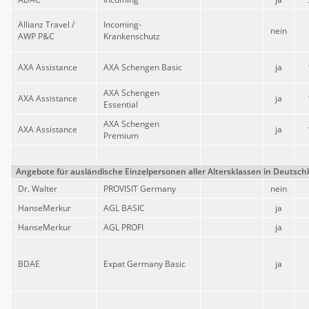
Allianz Travel /
Incoming-
nein
AWP P&C
Krankenschutz
AXA Assistance
AXA Schengen Basic
ja
AXA Schengen
AXA Assistance
ja
Essential
AXA Schengen
AXA Assistance
ja
Premium
Angebote für ausländische Einzelpersonen aller Altersklassen in Deutsc
Dr. Walter
PROVISIT Germany
nein
HanseMerkur
AGL BASIC
ja
HanseMerkur
AGL PROFI
ja
BDAE
Expat Germany Basic
ja