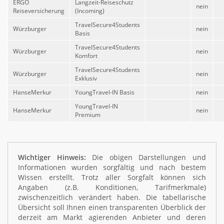
ERGO
Langzeit-Reiseschutz
nein
Reiseversicherung
(Incoming)
TravelSecure4Students
Würzburger
nein
Basis
TravelSecure4Students
Würzburger
nein
Komfort
TravelSecure4Students
Würzburger
nein
Exklusiv
HanseMerkur
YoungTravel-IN Basis
nein
YoungTravel-IN
HanseMerkur
nein
Premium
Wichtiger Hinweis:
Die obigen Darstellungen und
Informationen wurden sorgfältig und nach bestem
Wissen erstellt. Trotz aller Sorgfalt können sich
Angaben (z.B. Konditionen, Tarifmerkmale)
zwischenzeitlich verändert haben. Die tabellarische
Übersicht soll Ihnen einen transparenten Überblick der
derzeit am Markt agierenden Anbieter und deren