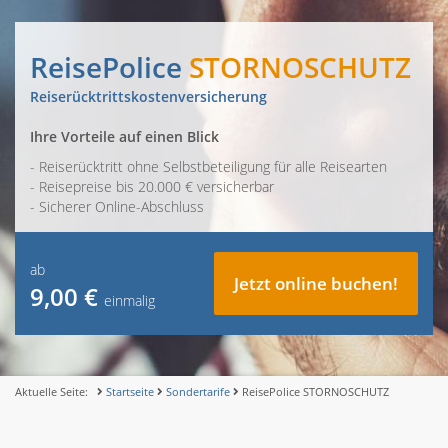
ReisePolice
STORNOSCHUTZ
Reiserücktrittskostenversicherung
Ihre Vorteile auf einen Blick
- Reiserücktritt ohne Selbstbeteiligung für alle Reisearten
- Reisepreise bis 20.000 € versicherbar
- Sicherer Online-Abschluss
ab
Jetzt online buchen!
9,00 €
einmalig
Aktuelle Seite:
Startseite
Sondertarife
ReisePolice STORNOSCHUTZ