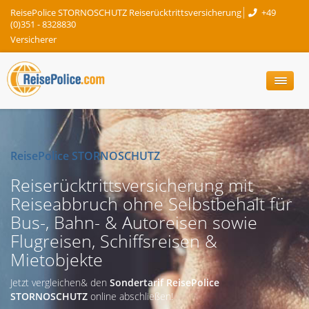
ReisePolice STORNOSCHUTZ Reiserücktrittsversicherung
+49
(0)351 - 8328830
Versicherer
ReisePolice STORNOSCHUTZ
Reiserücktrittsversicherung mit
Reiseabbruch ohne Selbstbehalt für
Bus-, Bahn- & Autoreisen sowie
Flugreisen, Schiffsreisen &
Mietobjekte
Jetzt vergleichen& den
Sondertarif ReisePolice
STORNOSCHUTZ
online abschließen!