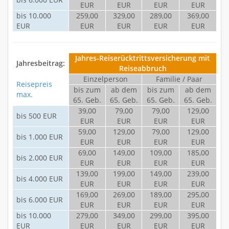
EUR
EUR
EUR
EUR
bis 10.000
259,00
329,00
289,00
369,00
EUR
EUR
EUR
EUR
EUR
Jahres-Reiserücktrittsversicherung mit
Jahresbeitrag:
Reiseabbruch
Einzelperson
Familie / Paar
Reisepreis
bis zum
ab dem
bis zum
ab dem
max.
65. Geb.
65. Geb.
65. Geb.
65. Geb.
39,00
79,00
79,00
129,00
bis 500 EUR
EUR
EUR
EUR
EUR
59,00
129,00
79,00
129,00
bis 1.000 EUR
EUR
EUR
EUR
EUR
69,00
149,00
109,00
185,00
bis 2.000 EUR
EUR
EUR
EUR
EUR
139,00
199,00
149,00
239,00
bis 4.000 EUR
EUR
EUR
EUR
EUR
169,00
269,00
189,00
295,00
bis 6.000 EUR
EUR
EUR
EUR
EUR
bis 10.000
279,00
349,00
299,00
395,00
EUR
EUR
EUR
EUR
EUR