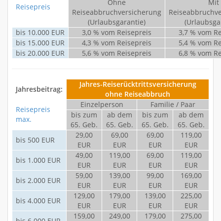
Ohne
Mit
Reisepreis
Reiseabbruchversicherung
Reiseabbruchve
(Urlaubsgarantie)
(Urlaubsga
bis 10.000 EUR
3,0 % vom Reisepreis
3,7 % vom Re
bis 15.000 EUR
4,3 % vom Reisepreis
5,4 % vom Re
bis 20.000 EUR
5,6 % vom Reisepreis
6,8 % vom Re
Jahres-Reiserücktrittsversicherung
Jahresbeitrag:
ohne Reiseabbruch
Einzelperson
Familie / Paar
Reisepreis
bis zum
ab dem
bis zum
ab dem
max.
65. Geb.
65. Geb.
65. Geb.
65. Geb.
29,00
69,00
69,00
119,00
bis 500 EUR
EUR
EUR
EUR
EUR
49,00
119,00
69,00
119,00
bis 1.000 EUR
EUR
EUR
EUR
EUR
59,00
139,00
99,00
169,00
bis 2.000 EUR
EUR
EUR
EUR
EUR
129,00
179,00
139,00
225,00
bis 4.000 EUR
EUR
EUR
EUR
EUR
159,00
249,00
179,00
275,00
bis 6.000 EUR