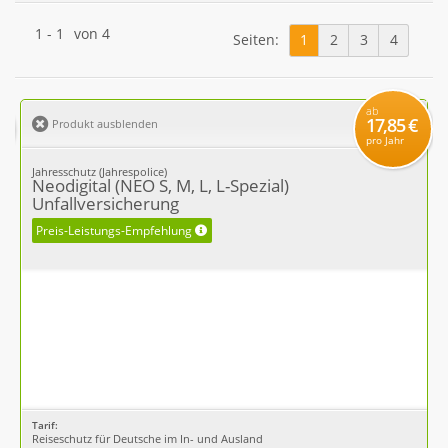
1
-
1
von
4
Seiten:
1
2
3
4
ab
17,85 €
Produkt ausblenden
pro Jahr
Jahresschutz (Jahrespolice)
Neodigital (NEO S, M, L, L-Spezial)
Unfallversicherung
Preis-Leistungs-Empfehlung
Tarif:
Reiseschutz für Deutsche im In- und Ausland