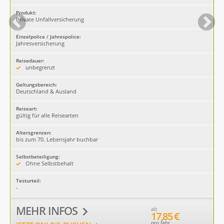
Produkt:
Private Unfallversicherung
Einzelpolice / Jahrespolice:
Jahresversicherung
Reisedauer:
unbegrenzt
Geltungsbereich:
Deutschland & Ausland
Reiseart:
gültig für alle Reisearten
Altersgrenzen:
bis zum 70. Lebensjahr buchbar
Selbstbeteiligung:
Ohne Selbstbehalt
Testurteil:
-
MEHR INFOS
ab
17,85 €
pro Jahr