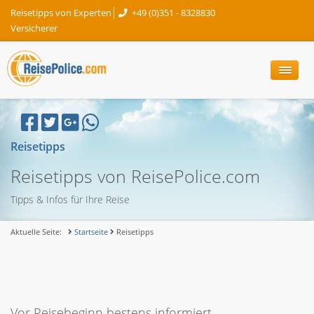
Reisetipps von Experten
+49 (0)351 - 8328830
Versicherer
Reisetipps
Reisetipps von ReisePolice.com
Tipps & Infos für Ihre Reise
Aktuelle Seite:
Startseite
Reisetipps
Vor Reisebeginn bestens informiert