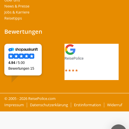
Über uns
News & Presse
Jobs & Karriere
Reisetipps
Bewertungen
ReisePolice
4.4
out of 5 stars
★
★
★
★
Total Reviews : 13
© 2005 - 2026 ReisePolice.com
Impressum
Datenschutzerklärung
Erstinformation
Widerruf