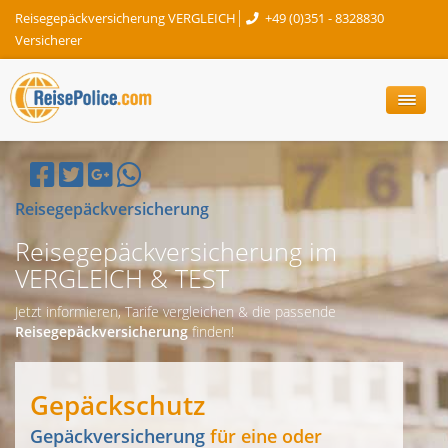
Reisegepäckversicherung VERGLEICH
+49 (0)351 - 8328830
Versicherer
Reisegepäckversicherung
Reisegepäckversicherung im
VERGLEICH & TEST
Jetzt informieren, Tarife vergleichen & die passende
Reisegepäckversicherung
finden!
Gepäckschutz
Gepäckversicherung
für eine oder