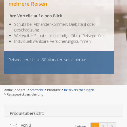
mehrere Reisen
Ihre Vorteile auf einen Blick
Schutz bei Abhandenkommen, Diebstahl oder
Beschädigung
Weltweiter Schutz für das mitgeführte Reisegepäck
Individuell wählbare Versicherungssummen
Reisedauer: bis zu 60 Monaten versicherbar
Aktuelle Seite:
Startseite
Produkte
Reiseversicherungen
Reisegepäckversicherung
Produktübersicht:
1
-
1
von
3
Seiten:
1
2
3