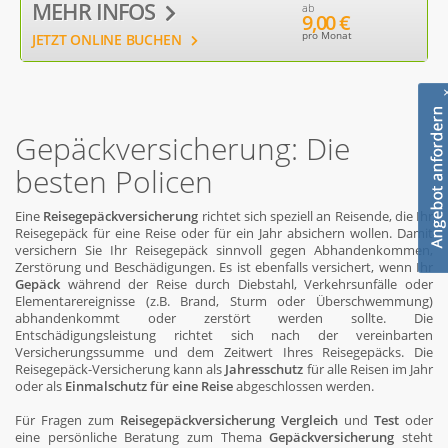
MEHR INFOS
ab
9,00 €
pro Monat
JETZT ONLINE BUCHEN
Gepäckversicherung: Die
besten Policen
Eine
Reisegepäckversicherung
richtet sich speziell an Reisende, die Ihr
Reisegepäck für eine Reise oder für ein Jahr absichern wollen. Damit
versichern Sie Ihr Reisegepäck sinnvoll gegen Abhandenkommen,
Zerstörung und Beschädigungen. Es ist ebenfalls versichert, wenn Ihr
Gepäck
während der Reise durch Diebstahl, Verkehrsunfälle oder
Elementarereignisse (z.B. Brand, Sturm oder Überschwemmung)
abhandenkommt oder zerstört werden sollte. Die
Entschädigungsleistung richtet sich nach der vereinbarten
Versicherungssumme und dem Zeitwert Ihres Reisegepäcks. Die
Reisegepäck-Versicherung kann als
Jahresschutz
für alle Reisen im Jahr
oder als
Einmalschutz für eine Reise
abgeschlossen werden.
Für Fragen zum
Reisegepäckversicherung Vergleich
und
Test
oder
eine persönliche Beratung zum Thema
Gepäckversicherung
steht