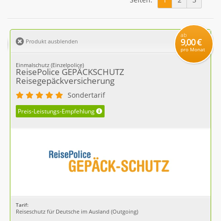
ab
9,00 €
Produkt ausblenden
pro Monat
Einmalschutz (Einzelpolice)
ReisePolice GEPÄCKSCHUTZ
Reisegepäckversicherung
Sondertarif
Preis-Leistungs-Empfehlung
Tarif:
Reiseschutz für Deutsche im Ausland (Outgoing)