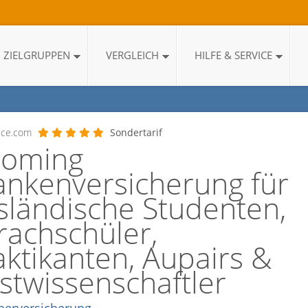
ZIELGRUPPEN
VERGLEICH
HILFE & SERVICE
ice.com
Sondertarif
coming
ankenversicherung für
sländische Studenten,
rachschüler,
aktikanten, Aupairs &
stwissenschaftler