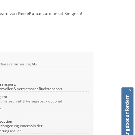
 Team von
ReisePolice.com
berät Sie gern!
Reiseversicherung AG
ransport:
nnvoller & vertretbarer Rücktransport
×
gen:
ht, Reiseunfall & Reisegepäck optional
:
soption:
erlängerung innerhalb der
herungsdauer