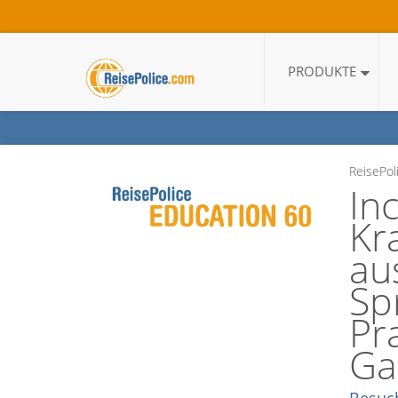
PRODUKTE
ReisePol
In
Kr
au
Sp
Pr
Ga