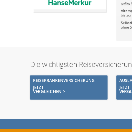
gültig
Alters
bis zu
Selbst
ohne S
Die wichtigsten Reiseversicheru
REISEKRANKENVERSICHERUNG
AUSL
JETZT
JETZT
VERGLEICHEN >
VERGL