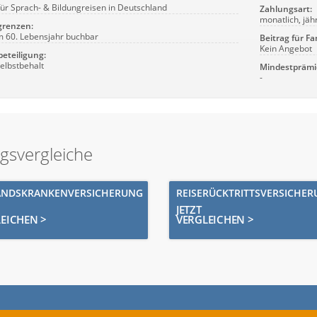
 für Sprach- & Bildungreisen in Deutschland
Zahlungsart:
monatlich, jäh
grenzen:
m 60. Lebensjahr buchbar
Beitrag für Fa
Kein Angebot
beteiligung:
elbstbehalt
Mindestprämi
-
ngsvergleiche
ANDSKRANKENVERSICHERUNG
REISERÜCKTRITTSVERSICHE
JETZT
EICHEN >
VERGLEICHEN >