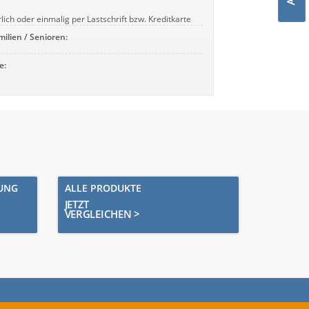
rlich oder einmalig per Lastschrift bzw. Kreditkarte
milien / Senioren:
e:
RUNG
ALLE PRODUKTE
JETZT
VERGLEICHEN >