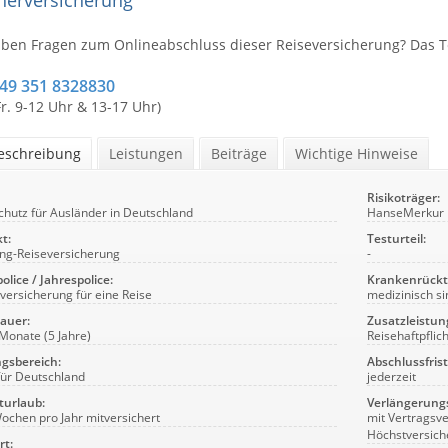
herversicherung
aben Fragen zum Onlineabschluss dieser Reiseversicherung? Das
+49 351 8328830
Fr. 9-12 Uhr & 13-17 Uhr)
beschreibung
Leistungen
Beiträge
Wichtige Hinweise
Risikoträger:
chutz für Ausländer in Deutschland
HanseMerkur 
t:
Testurteil:
ng-Reiseversicherung
-
olice / Jahrespolice:
Krankenrückt
versicherung für eine Reise
medizinisch si
auer:
Zusatzleistun
 Monate (5 Jahre)
Reisehaftpflic
gsbereich:
Abschlussfrist
 für Deutschland
jederzeit
turlaub:
Verlängerung
Wochen pro Jahr mitversichert
mit Vertragsv
Höchstversic
rt: