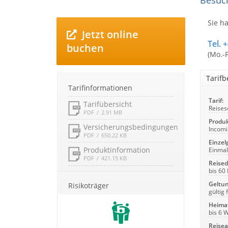
Besuc
Sie h
Jetzt online
Tel. 
buchen
(Mo.-
Tarif
Tarifinformationen
Tarif:
Tarifübersicht
Reises
PDF
2.91 MB
Produk
Versicherungsbedingungen
Incomi
PDF
650.22 KB
Einzelp
Produktinformation
Einmal
PDF
421.15 KB
Reised
bis 60
Geltun
Risikoträger
gültig
Heima
bis 6 
Reisea