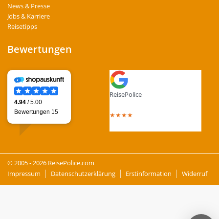
News & Presse
Jobs & Karriere
Reisetipps
Bewertungen
ReisePolice
4.4
out of 5 stars
★
★
★
★
Total Reviews : 13
© 2005 - 2026 ReisePolice.com
Impressum
Datenschutzerklärung
Erstinformation
Widerruf