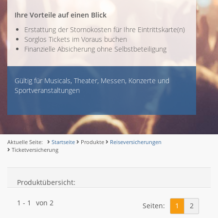
Ihre Vorteile auf einen Blick
Erstattung der Stornokosten für Ihre Eintrittskarte(n)
Sorglos Tickets im Voraus buchen
Finanzielle Absicherung ohne Selbstbeteiligung
Gültig für Musicals, Theater, Messen, Konzerte und
Sportveranstaltungen
Aktuelle Seite:
Startseite
Produkte
Reiseversicherungen
Ticketversicherung
Produktübersicht:
1
-
1
von
2
Seiten:
1
2