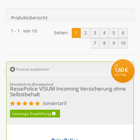
Produktübersicht:
1
-
1
von
10
Seiten:
1
2
3
4
5
6
7
8
9
10
ab
1,60 €
Produkt ausblenden
pro Tag
Einmalschutz (Einzelpolice)
ReisePolice VISUM Incoming Versicherung ohne
Selbstbehalt
Sondertarif
Leistungs-Empfehlung