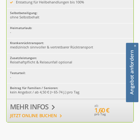
Erstattung für Heilbehandlungen bis 100%
Selbstbeteiligung:
ohne Selbstbehalt
Heimaturlaub:
-
Krankenrücktransport:
×
medizinisch sinnvoller & vertretbarer Rücktransport
Zusatzleistungen:
Reisehaftpflicht & Reiseunfall optional
Testurteil:
-
Beitrag für Familien / Senioren:
kein Angebot / ab 4,50 € (> 65-74 J.) pro Tag
MEHR INFOS
ab
1,60 €
pro Tag
JETZT ONLINE BUCHEN