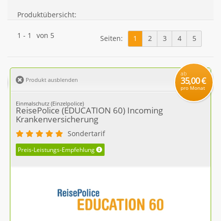
Produktübersicht:
1
-
1
von
5
Seiten:
1
2
3
4
5
ab
35,00 €
Produkt ausblenden
pro Monat
Einmalschutz (Einzelpolice)
ReisePolice (EDUCATION 60) Incoming
Krankenversicherung
Sondertarif
Preis-Leistungs-Empfehlung