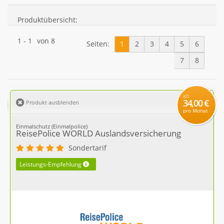
Produktübersicht:
1
-
1
von
8
Seiten:
1
2
3
4
5
6
7
8
ab
34,00 €
Produkt ausblenden
pro Monat
Einmalschutz (Einmalpolice)
ReisePolice WORLD Auslandsversicherung
Sondertarif
Leistungs-Empfehlung