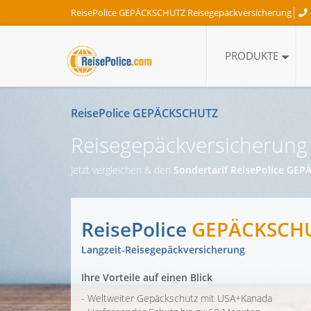
ReisePolice GEPÄCKSCHUTZ Reisegepäckversicherung
PRODUKTE
ReisePolice GEPÄCKSCHUTZ
Reisegepäckversicherung 
Jetzt vergleichen & den
Sondertarif ReisePolice GE
ReisePolice
GEPÄCKSCH
Langzeit-Reisegepäckversicherung
Ihre Vorteile auf einen Blick
- Weltweiter Gepäckschutz mit USA+Kanada