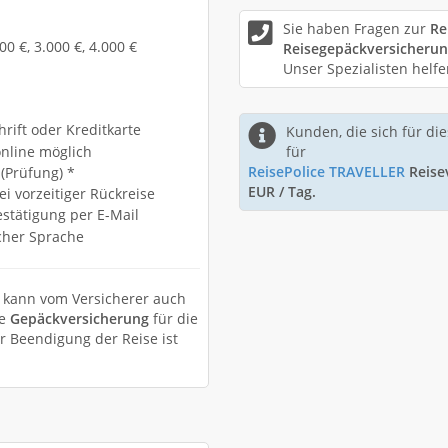
Sie haben Fragen zur
Re
 €, 3.000 €, 4.000 €
Reisegepäckversicheru
Unser Spezialisten helf
rift oder Kreditkarte
Kunden, die sich für die
online möglich
für
ReisePolice TRAVELLER
Reisev
 (Prüfung) *
EUR / Tag.
i vorzeitiger Rückreise
stätigung per E-Mail
cher Sprache
g kann vom Versicherer auch
ie
Gepäckversicherung
für die
r Beendigung der Reise ist