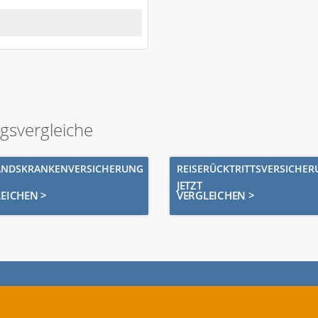
ngsvergleiche
ANDSKRANKENVERSICHERUNG
REISERÜCKTRITTSVERSICHE
JETZT
EICHEN >
VERGLEICHEN >