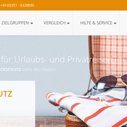
+49 (0)351 - 8328830
ZIELGRUPPEN
VERGLEICH
HILFE & SERVICE
für Urlaubs- und Privatreisen im
PÄCKSCHUTZ
online abschließen!
UTZ