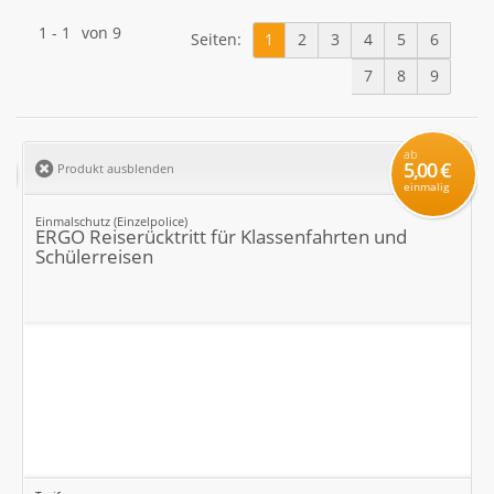
1
-
1
von
9
Seiten:
1
2
3
4
5
6
7
8
9
ab
5,00 €
Produkt ausblenden
einmalig
Einmalschutz (Einzelpolice)
ERGO Reiserücktritt für Klassenfahrten und
Schülerreisen