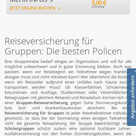
5,00 €
einmalig
JETZT ONLINE BUCHEN
Reiseversicherung für
Gruppen: Die besten Policen
Eine Gruppenreise bedarf einiges an Organisation und soll für alle
möglichst unbeschwert und in guter Erinnerung bleiben. Doch was
passiert, wenn vor Reisebeginn ein Teilnehmer wegen Krankheit
absagen muss und nicht mitreisen kann? Wer übernimmt die Kosten,
wenn ein Reisender aufgrund eines Unfalles nach Hause zurück
transportiert werden muss? Ob Klassenfahrten, Schülerreisen,
Exkursionen und Ausflüge, Studienreisen oder Vereinsfahrten -
Reisegruppen mit gleichem Reiseziel und Reisedatum können sich mit
einer
Gruppen-Reiseversicherung
gegen hohe Stornierungskosten
bzw. Arzt- und Krankenhauskosten absichern. Bei einer
Reiseversicherung für Gruppen
ist jeder Reiseteilnehmer individuell
geschützt, so dass bei der Stornierung eines einzigen Teilnehmers
nicht die gesamte Reiseplanung der Gruppe beeinträchtigt wird.
Schülergruppen
schützt zudem eine optional buchbare Lehrer-
Ausfallversicherung vor den hohen Stornierungskosten, wenn die