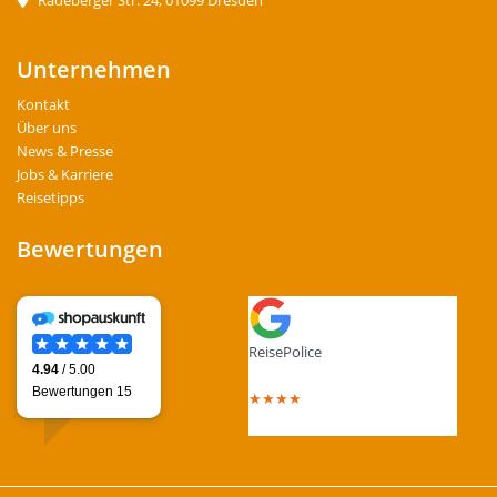
Radeberger Str. 24, 01099 Dresden
Unternehmen
Kontakt
Über uns
News & Presse
Jobs & Karriere
Reisetipps
Bewertungen
ReisePolice
4.4
out of 5 stars
★
★
★
★
Total Reviews : 13