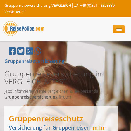
Gruppenreiseversicherung VERGLEICH
+49 (0)351 - 8328830
Versicherer
Gruppenreiseversicherung
Gruppenreiseversicherung im
VERGLEICH & TEST
Jetzt informieren, Tarife vergleichen & die passende
Gruppenreiseversicherung
finden!
Gruppenreiseschutz
Versicherung für Gruppenreisen
im In-