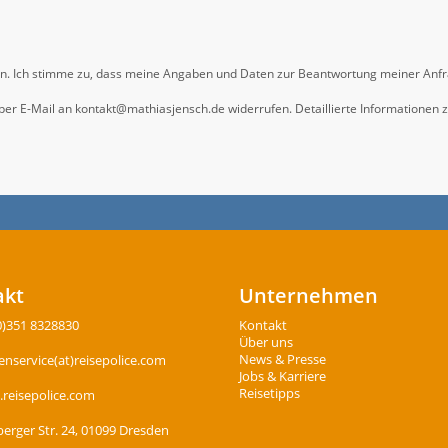
n. Ich stimme zu, dass meine Angaben und Daten zur Beantwortung meiner Anfr
ft per E-Mail an kontakt@mathiasjensch.de widerrufen. Detaillierte Informatione
akt
Unternehmen
0)351 8328830
Kontakt
Über uns
News & Presse
nservice(at)reisepolice.com
Jobs & Karriere
Reisetipps
reisepolice.com
rger Str. 24, 01099 Dresden