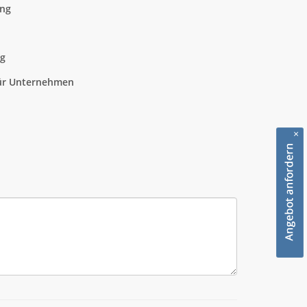
ung
ng
für Unternehmen
×