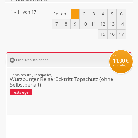
1
-
1
von
17
Seiten:
1
2
3
4
5
6
7
8
9
10
11
12
13
14
15
16
17
ab
11,00 €
Produkt ausblenden
einmalig
Einmalschutz (Einzelpolice)
Würzburger Reiserücktritt Topschutz (ohne
Selbstbehalt)
Testsieger