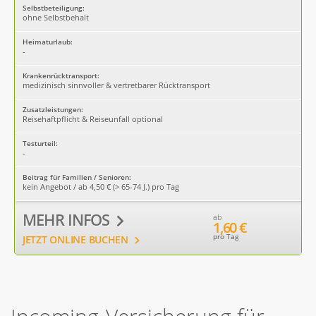
Selbstbeteiligung:
ohne Selbstbehalt
Heimaturlaub:
-
Krankenrücktransport:
medizinisch sinnvoller & vertretbarer Rücktransport
Zusatzleistungen:
Reisehaftpflicht & Reiseunfall optional
Testurteil:
-
Beitrag für Familien / Senioren:
kein Angebot / ab 4,50 € (> 65-74 J.) pro Tag
MEHR INFOS
ab
1,60 €
pro Tag
JETZT ONLINE BUCHEN