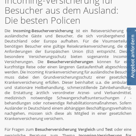
Incoming-Versicherung für
Besucher aus dem Ausland:
Die besten Policen
Die
Incoming-Besucherversicherung
ist ein Reiseversicherung für
ausländische Gäste und Besucher, die sich vorübergehend in
Deutschland oder Europa aufhalten. Für die Visumserteilung
benötigen Besucher eine gültige Reisekrankenversicherung, die den
Anforderungen der Europäischen Union (EU) entspricht. Diesen
besondere Versicherungsschutz bieten sogenannte Incoming-
Versicherungen. Die
Besucherversicherungen
können für eine
kurzfristige Reise oder einen längeren Gastaufenthalt abgeschlossen
werden. Die Incoming Krankenversicherung für ausländische Besucher
muss dabei den Grundversicherungsschutz einer gesetzlichen
Krankenversicherung erfüllen. Dieser beinhaltet u.a. die ambulante
und stationäre Heilbehandlung, schmerzstillende Zahnbehandlung,
die Erstattung ärztlich verordneter Arznei- und Verbandmittel,
medizinisch notwendige Schwangerschaftsuntersuchungen / -
behandlungen oder notwendige Rehabilitationsmaßnahmen. Sofern
Ausländer in Deutschland einem abhängigen Beschäftigungsverhältnis
nachgehen, müssen sich diese als Mitglied in einer gesetzlichen
Krankenversicherung versichern.
Für Fragen zum
Besucherversicherung Vergleich
und
Test
oder eine
persönliche Beratung zum Thema
Incoming-Versicherung für