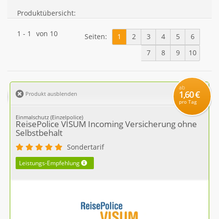
Produktübersicht:
1
-
1
von
10
Seiten:
1
2
3
4
5
6
7
8
9
10
ab
1,60 €
Produkt ausblenden
pro Tag
Einmalschutz (Einzelpolice)
ReisePolice VISUM Incoming Versicherung ohne
Selbstbehalt
Sondertarif
Leistungs-Empfehlung