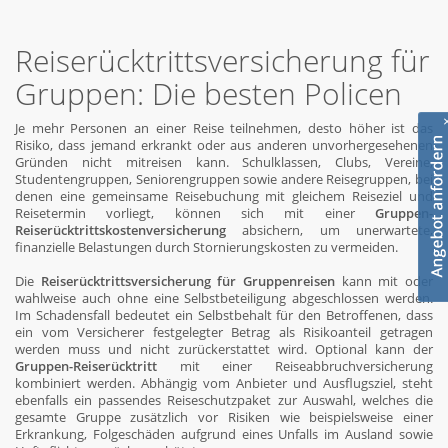
Reiserücktrittsversicherung für
Gruppen: Die besten Policen
Je mehr Personen an einer Reise teilnehmen, desto höher ist das
Risiko, dass jemand erkrankt oder aus anderen unvorhergesehenen
Gründen nicht mitreisen kann. Schulklassen, Clubs, Vereine,
Studentengruppen, Seniorengruppen sowie andere Reisegruppen, bei
denen eine gemeinsame Reisebuchung mit gleichem Reiseziel und
Reisetermin vorliegt, können sich mit einer
Gruppen-
Reiserücktrittskostenversicherung
absichern, um unerwartete,
finanzielle Belastungen durch Stornierungskosten zu vermeiden.
Die
Reiserücktrittsversicherung für Gruppenreisen
kann mit oder
wahlweise auch ohne eine Selbstbeteiligung abgeschlossen werden.
Im Schadensfall bedeutet ein Selbstbehalt für den Betroffenen, dass
ein vom Versicherer festgelegter Betrag als Risikoanteil getragen
werden muss und nicht zurückerstattet wird. Optional kann der
Gruppen-Reiserücktritt
mit einer Reiseabbruchversicherung
kombiniert werden. Abhängig vom Anbieter und Ausflugsziel, steht
ebenfalls ein passendes Reiseschutzpaket zur Auswahl, welches die
gesamte Gruppe zusätzlich vor Risiken wie beispielsweise einer
Erkrankung, Folgeschäden aufgrund eines Unfalls im Ausland sowie