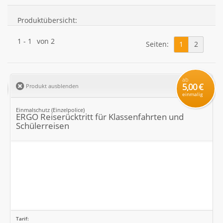
Produktübersicht:
1
-
1
von
2
Seiten:
1
2
ab
5,00 €
Produkt ausblenden
einmalig
Einmalschutz (Einzelpolice)
ERGO Reiserücktritt für Klassenfahrten und
Schülerreisen
Tarif: