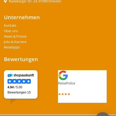
Radeberger Str. 24, 01099 Dresden
Unternehmen
Kontakt
Über uns
News & Presse
Jobs & Karriere
Reisetipps
Bewertungen
ReisePolice
4.4
out of 5 stars
★
★
★
★
Total Reviews : 13