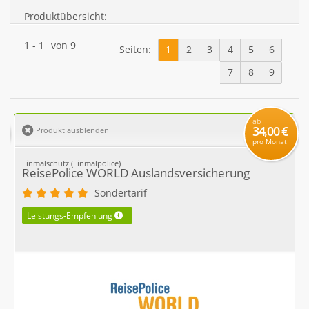
Produktübersicht:
1
-
1
von
9
Seiten:
1
2
3
4
5
6
7
8
9
ab
34,00 €
Produkt ausblenden
pro Monat
Einmalschutz (Einmalpolice)
ReisePolice WORLD Auslandsversicherung
Sondertarif
Leistungs-Empfehlung