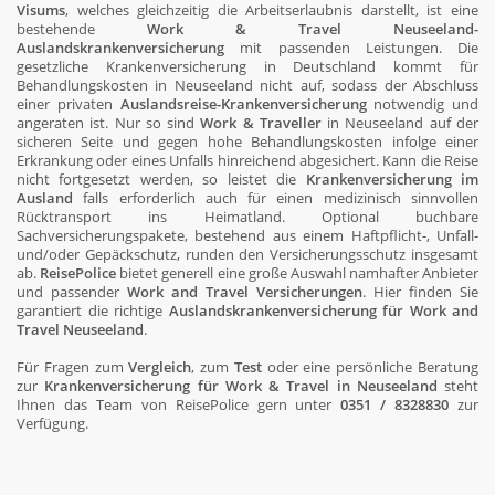
Visums
, welches gleichzeitig die Arbeitserlaubnis darstellt, ist eine
bestehende
Work & Travel Neuseeland-
Auslandskrankenversicherung
mit passenden Leistungen. Die
gesetzliche Krankenversicherung in Deutschland kommt für
Behandlungskosten in Neuseeland nicht auf, sodass der Abschluss
einer privaten
Auslandsreise-Krankenversicherung
notwendig und
angeraten ist. Nur so sind
Work & Traveller
in Neuseeland auf der
sicheren Seite und gegen hohe Behandlungskosten infolge einer
Erkrankung oder eines Unfalls hinreichend abgesichert. Kann die Reise
nicht fortgesetzt werden, so leistet die
Krankenversicherung im
Ausland
falls erforderlich auch für einen medizinisch sinnvollen
Rücktransport ins Heimatland. Optional buchbare
Sachversicherungspakete, bestehend aus einem Haftpflicht-, Unfall-
und/oder Gepäckschutz, runden den Versicherungsschutz insgesamt
ab.
ReisePolice
bietet generell eine große Auswahl namhafter Anbieter
und passender
Work and Travel Versicherungen
. Hier finden Sie
garantiert die richtige
Auslandskrankenversicherung für Work and
Travel Neuseeland
.
Für Fragen zum
Vergleich
, zum
Test
oder eine persönliche Beratung
zur
Krankenversicherung für Work & Travel in Neuseeland
steht
Ihnen das Team von ReisePolice gern unter
0351 / 8328830
zur
Verfügung.