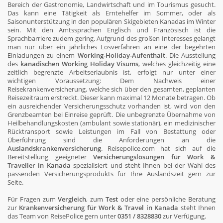
Bereich der Gastronomie, Landwirtschaft und im Tourismus gesucht.
Das kann eine Tätigkeit als Erntehelfer im Sommer, oder als
Saisonunterstützung in den populären Skigebieten Kanadas im Winter
sein. Mit den Amtssprachen Englisch und Französisch ist die
Sprachbarriere zudem gering. Aufgrund des großen Interesses gelangt
man nur über ein jährliches Losverfahren an eine der begehrten
Einladungen zu einem
Working-Holiday-Aufenthalt
. Die Ausstellung
des
kanadischen Working Holiday Visums
, welches gleichzeitig eine
zeitlich begrenzte Arbeitserlaubnis ist, erfolgt nur unter einer
wichtigen Voraussetzung: Dem Nachweis einer
Reisekrankenversicherung, welche sich über den gesamten, geplanten
Reisezeitraum erstreckt. Dieser kann maximal 12 Monate betragen. Ob
ein ausreichender Versicherungsschutz vorhanden ist, wird von den
Grenzbeamten bei Einreise geprüft. Die unbegrenzte Übernahme von
Heilbehandlungskosten (ambulant sowie stationär), ein medizinischer
Rücktransport sowie Leistungen im Fall von Bestattung oder
Überführung sind die Anforderungen an die
Auslandskrankenversicherung
. Reisepolice.com hat sich auf die
Bereitstellung geeigneter
Versicherungslösungen für Work &
Traveller in Kanada
spezialisiert und steht Ihnen bei der Wahl des
passenden Versicherungsprodukts für Ihre Auslandszeit gern zur
Seite.
Für Fragen zum
Vergleich
, zum
Test
oder eine persönliche Beratung
zur
Krankenversicherung für Work & Travel in Kanada
steht Ihnen
das Team von ReisePolice gern unter
0351 / 8328830
zur Verfügung.