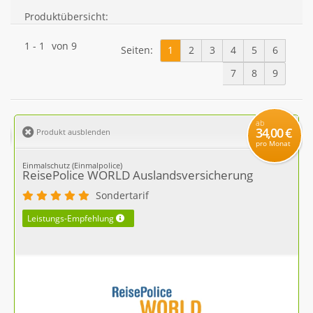
Produktübersicht:
1
-
1
von
9
Seiten:
1
2
3
4
5
6
7
8
9
ab
34,00 €
Produkt ausblenden
pro Monat
Einmalschutz (Einmalpolice)
ReisePolice WORLD Auslandsversicherung
Sondertarif
Leistungs-Empfehlung