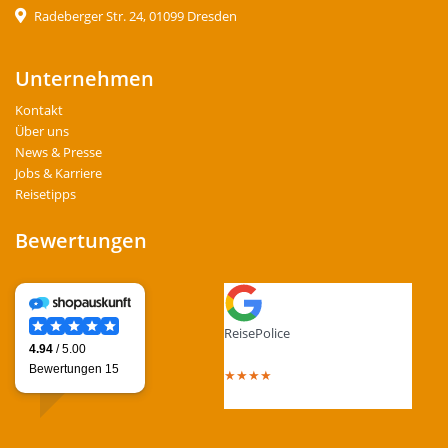
Radeberger Str. 24, 01099 Dresden
Unternehmen
Kontakt
Über uns
News & Presse
Jobs & Karriere
Reisetipps
Bewertungen
ReisePolice
4.4
out of 5 stars
★
★
★
★
Total Reviews : 13