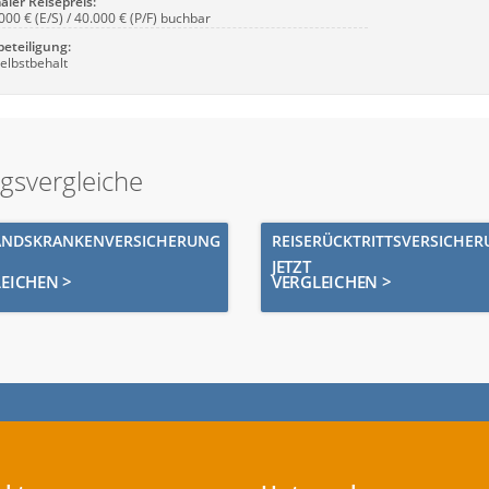
ler Reisepreis:
000 € (E/S) / 40.000 € (P/F) buchbar
beteiligung:
elbstbehalt
ngsvergleiche
ANDSKRANKENVERSICHERUNG
REISERÜCKTRITTSVERSICHE
JETZT
EICHEN >
VERGLEICHEN >