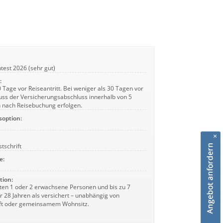
test 2026 (sehr gut)
:
 Tage vor Reiseantritt. Bei weniger als 30 Tagen vor
uss der Versicherungsabschluss innerhalb von 5
 nach Reisebuchung erfolgen.
soption:
×
stschrift
e:
tion:
lten 1 oder 2 erwachsene Personen und bis zu 7
 28 Jahren als versichert – unabhängig von
ft oder gemeinsamem Wohnsitz.