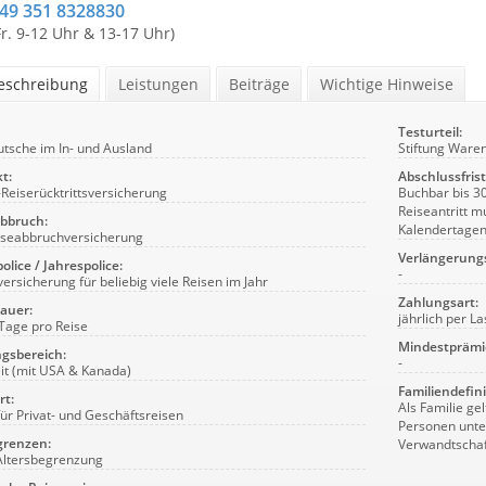
+49 351 8328830
Fr. 9-12 Uhr & 13-17 Uhr)
beschreibung
Leistungen
Beiträge
Wichtige Hinweise
Testurteil:
utsche im In- und Ausland
Stiftung Waren
t:
Abschlussfrist
-Reiserücktrittsversicherung
Buchbar bis 30
Reiseantritt m
abbruch:
Kalendertagen
iseabbruchversicherung
Verlängerung
olice / Jahrespolice:
-
versicherung für beliebig viele Reisen im Jahr
Zahlungsart:
auer:
jährlich per La
 Tage pro Reise
Mindestprämi
gsbereich:
-
it (mit USA & Kanada)
Familiendefini
rt:
Als Familie ge
 für Privat- und Geschäftsreisen
Personen unter
grenzen:
Verwandtscha
Altersbegrenzung