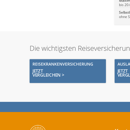
Maxima
bis 20.
Selbst
ohne S
Die wichtigsten Reiseversicheru
REISEKRANKENVERSICHERUNG
AUSL
JETZT
JETZT
VERGLEICHEN >
VERGL