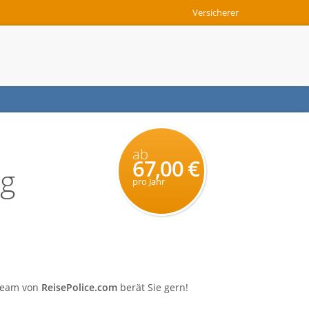
Versicherer
ab
67,00 €
ng
pro Jahr
 Team von
ReisePolice.com
berät Sie gern!