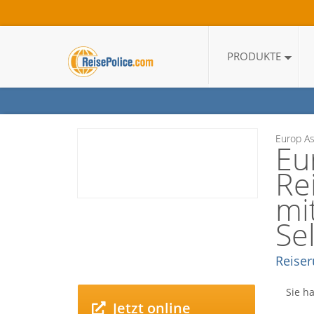
PRODUKTE
Europ As
Eu
Re
mi
Se
Reiser
Sie h
Jetzt online