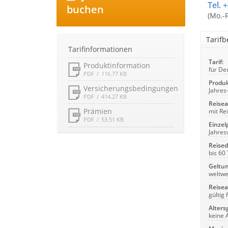
Tel. 
buchen
(Mo.-
Tarif
Tarifinformationen
Tarif:
Produktinformation
für De
PDF
116.77 KB
Produk
Versicherungsbedingungen
Jahres
PDF
414.27 KB
Reise
Prämien
mit Re
PDF
53.51 KB
Einzelp
Jahres
Reised
bis 60
Geltun
weltwe
Reisea
gültig
Alters
keine 