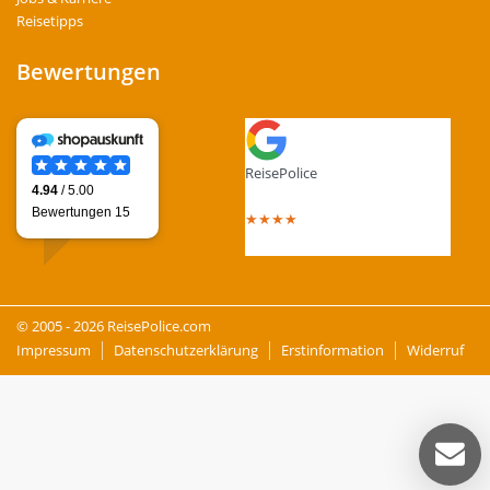
Reisetipps
Bewertungen
ReisePolice
4.4
out of 5 stars
★
★
★
★
Total Reviews : 13
© 2005 - 2026 ReisePolice.com
Impressum
Datenschutzerklärung
Erstinformation
Widerruf