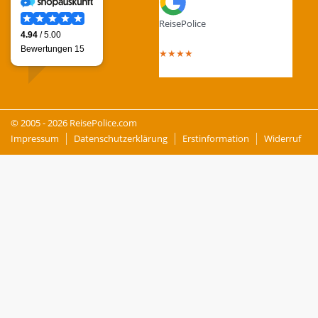
ReisePolice
4.4
out of 5 stars
★
★
★
★
Total Reviews : 13
© 2005 - 2026 ReisePolice.com
Impressum
Datenschutzerklärung
Erstinformation
Widerruf