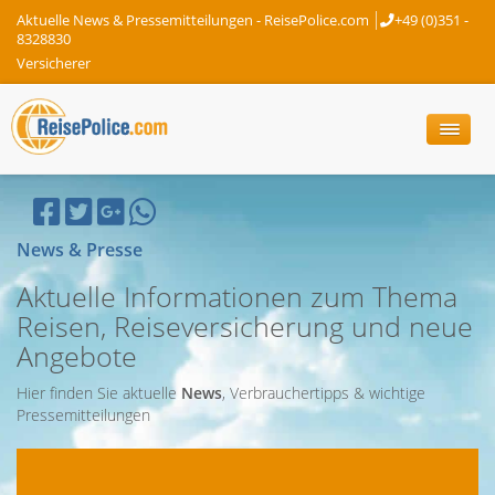
Aktuelle News & Pressemitteilungen - ReisePolice.com
+49 (0)351 -
8328830
Versicherer
News & Presse
Aktuelle Informationen zum Thema
Reisen, Reiseversicherung und neue
Angebote
Hier finden Sie aktuelle
News
, Verbrauchertipps & wichtige
Pressemitteilungen