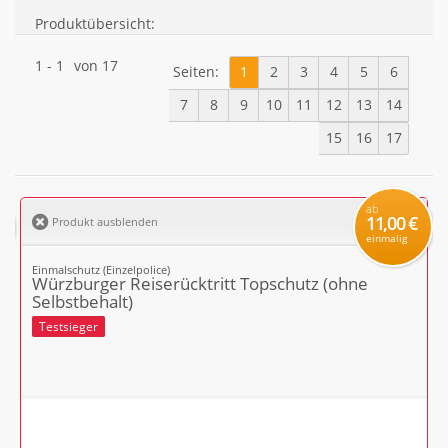
Produktübersicht:
1
-
1
von
17
Seiten:
1
2
3
4
5
6
7
8
9
10
11
12
13
14
15
16
17
ab
11,00 €
Produkt ausblenden
einmalig
Einmalschutz (Einzelpolice)
Würzburger Reiserücktritt Topschutz (ohne
Selbstbehalt)
Testsieger