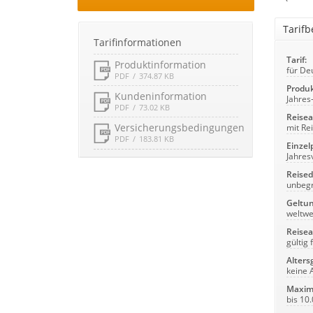
Tarif
Tarifinformationen
Tarif:
Produktinformation
für De
PDF
374.87 KB
Produk
Kundeninformation
Jahres
PDF
73.02 KB
Reise
Versicherungsbedingungen
mit Re
PDF
183.81 KB
Einzelp
Jahres
Reised
unbeg
Geltun
weltwe
Reisea
gültig
Alters
keine 
Maxima
bis 10