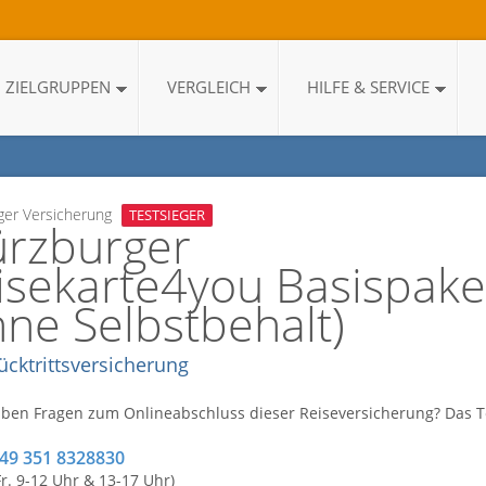
ZIELGRUPPEN
VERGLEICH
HILFE & SERVICE
er Versicherung
TESTSIEGER
rzburger
isekarte4you Basispake
hne Selbstbehalt)
ücktrittsversicherung
aben Fragen zum Onlineabschluss dieser Reiseversicherung? Das
+49 351 8328830
Fr. 9-12 Uhr & 13-17 Uhr)