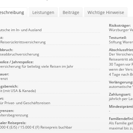
beschreibung
Leistungen
Beiträge
Wichtige Hinweise
Risikoträger:
utsche im In- und Ausland
Würzburger V
t:
Testurteil:
-Reiserücktrittsversicherung
Stiftung Ware
abbruch:
Abschlussfrist
iseabbruchversicherung
Der Versicher
Reiseantritt a
olice / Jahrespolice:
30 Tagen vor 
versicherung für beliebig viele Reisen im Jahr
wenn der Vers
auer:
4 Tage nach B
renzt
Verlängerung
gsbereich:
automatische 
it (mit USA & Kanada)
Zahlungsart:
rt:
jährlich per La
 für Privat- und Geschäftsreisen
Mindestprämi
grenzen:
-
Altersbegrenzung
Familiendefini
ler Reisepreis:
Als Familie ge
.000 € (E/S) / 15.000 € (F) Reisepreis buchbar
maximal bis zu