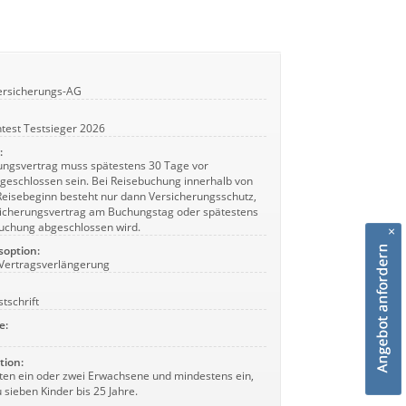
ersicherungs-AG
ntest Testsieger 2026
:
ungsvertrag muss spätestens 30 Tage vor
bgeschlossen sein. Bei Reisebuchung innerhalb von
Reisebeginn besteht nur dann Versicherungsschutz,
icherungsvertrag am Buchungstag oder spätestens
uchung abgeschlossen wird.
×
soption:
Vertragsverlängerung
stschrift
e:
tion:
lten ein oder zwei Erwachsene und mindestens ein,
 sieben Kinder bis 25 Jahre.