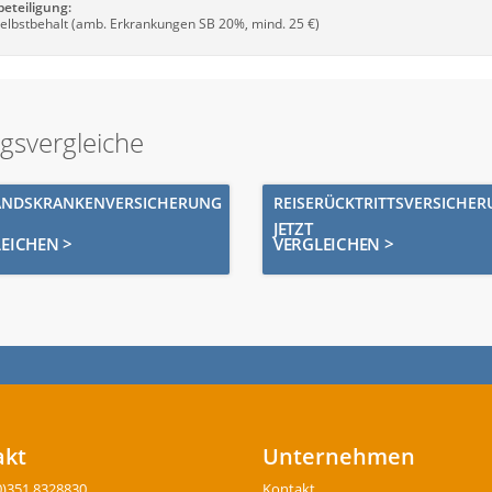
beteiligung:
elbstbehalt (amb. Erkrankungen SB 20%, mind. 25 €)
ngsvergleiche
ANDSKRANKENVERSICHERUNG
REISERÜCKTRITTSVERSICHE
JETZT
EICHEN >
VERGLEICHEN >
akt
Unternehmen
0)351 8328830
Kontakt