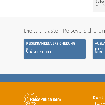
Selbst
ohne S
Die wichtigsten Reiseversicheru
REISEKRANKENVERSICHERUNG
AUSL
JETZT
JETZT
VERGLEICHEN >
VERGL
Kont
+49 (