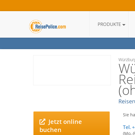
PRODUKTE
Würzburg
Wü
Re
(o
Reiser
Sie h
Jetzt online
Tel. 
buchen
(Mo.-