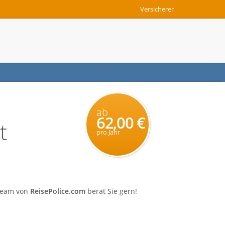
Versicherer
ab
62,00 €
t
pro Jahr
 Team von
ReisePolice.com
berät Sie gern!